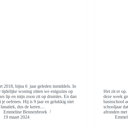
t 2018, bijna 6 jaar geleden inmiddels. In
 tijdelijke woning zitten we enigszins op
Het zit er op
ars lip en mijn zoon zit op drumles. En dan
deze week gro
 je oefenen. Hij is 9 jaar en gelukkig niet
basisschool a
 fanatiek, dus de keren…
schooljaar da
Emmeline Bennenbroek
afronden met
19 maart 2024
Emmeli