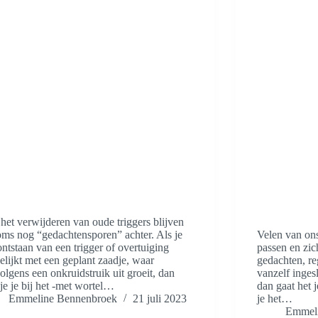
het verwijderen van oude triggers blijven
oms nog “gedachtensporen” achter. Als je
Velen van ons
ontstaan van een trigger of overtuiging
passen en zic
elijkt met een geplant zaadje, waar
gedachten, re
olgens een onkruidstruik uit groeit, dan
vanzelf ingesl
je je bij het -met wortel…
dan gaat het 
Emmeline Bennenbroek
21 juli 2023
je het…
Emmeli