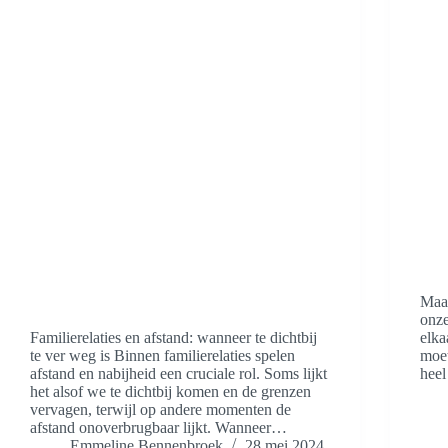
Maar
onze
Familierelaties en afstand: wanneer te dichtbij
elka
te ver weg is Binnen familierelaties spelen
moet
afstand en nabijheid een cruciale rol. Soms lijkt
heel
het alsof we te dichtbij komen en de grenzen
vervagen, terwijl op andere momenten de
afstand onoverbrugbaar lijkt. Wanneer…
Emmeline Bennenbroek
28 mei 2024