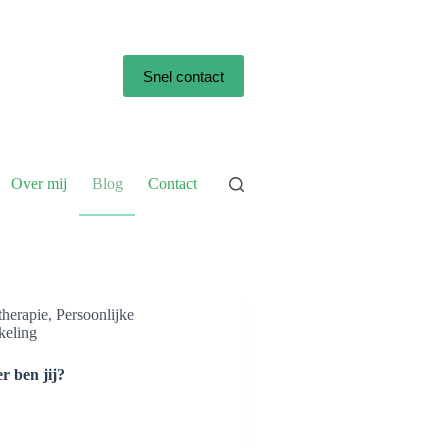
Snel contact
Over mij
Blog
Contact
herapie
,
Persoonlijke
keling
r ben jij?