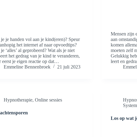
Mensen zijn e
je je handen vol aan je kind(eren)? Speur
aan omstandi
anhopig het internet af naar opvoedtips?
komen allemaa
je ‘alles’ al geprobeerd? Wat als je niet
moeten zelf m
eert het gedrag van je kind te veranderen,
Gelukkig heb
 eerst je eigen reactie op dat…
leert en ged
Emmeline Bennenbroek
21 juli 2023
Emmeli
Hypnotherapie
,
Online sessies
Hypno
System
achtensporen
Los op wat j