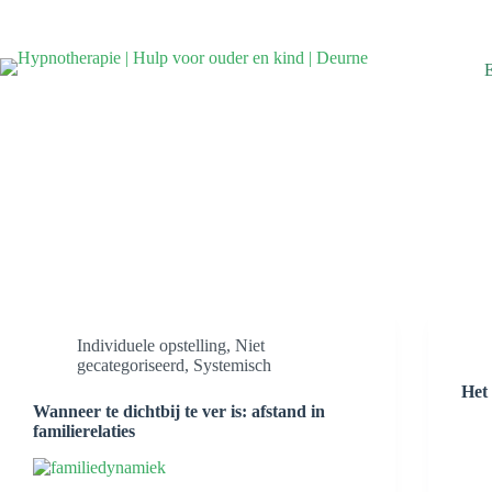
Ga
naar
de
inhoud
Individuele opstelling
,
Niet
gecategoriseerd
,
Systemisch
Het 
Wanneer te dichtbij te ver is: afstand in
familierelaties