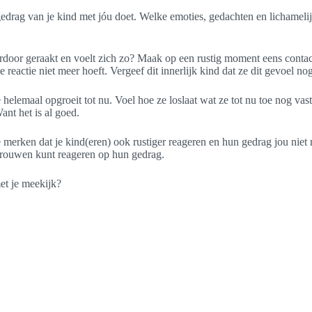
 gedrag van je kind met jóu doet. Welke emoties, gedachten en lichameli
rdoor geraakt en voelt zich zo? Maak op een rustig moment eens contact m
e reactie niet meer hoeft. Vergeef dit innerlijk kind dat ze dit gevoel no
e helemaal opgroeit tot nu. Voel hoe ze loslaat wat ze tot nu toe nog va
ant het is al goed.
 merken dat je kind(eren) ook rustiger reageren en hun gedrag jou niet 
rtrouwen kunt reageren op hun gedrag.
met je meekijk?