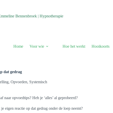
Emmeline Bennenbroek | Hypnotherapie
Home
Voor wie
Hoe het werkt
Hooikoorts
op dat gedrag
elling
,
Opvoeden
,
Systemisch
af naar opvoedtips? Heb je ‘alles’ al geprobeerd?
t je eigen reactie op dat gedrag onder de loep neemt?