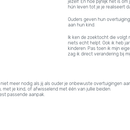
jezelf. En hoe pijnlijk het is 
hún leven tot je je realiseert 
Ouders geven hun overtuigin
aan hun kind.
Ik ken de zoektocht die volgt
niets echt helpt. Ook ik heb j
kinderen. Pas toen ik mijn e
zag ik direct verandering bij mi
 niet meer nodig als jij als ouder je onbewuste overtuigingen aa
 met je kind, of afwisselend met één van jullie beiden.
meest passende aanpak.