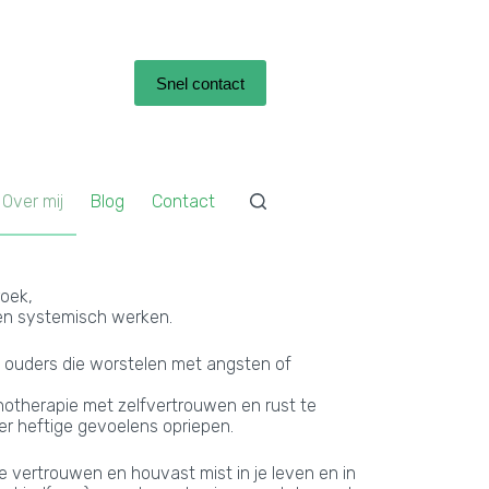
Snel contact
Over mij
Blog
Contact
roek,
en systemisch werken.
n ouders die worstelen met angsten of
pnotherapie met zelfvertrouwen en rust te
er heftige gevoelens opriepen.
 je vertrouwen en houvast mist in je leven en in