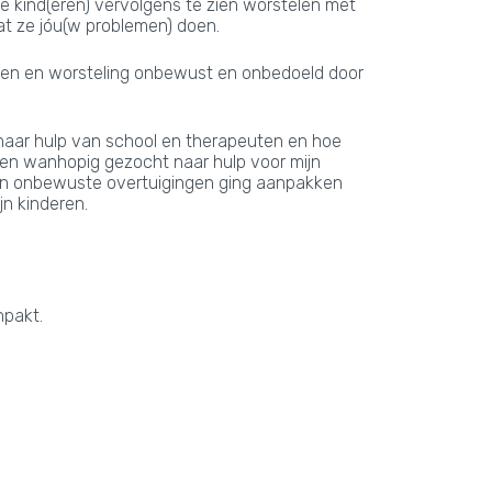
om je kind(eren) vervolgens te zien worstelen met
dat ze jóu(w problemen) doen.
gen en worsteling onbewust en onbedoeld door
 naar hulp van school en therapeuten en hoe
aren wanhopig gezocht naar hulp voor mijn
igen onbewuste overtuigingen ging aanpakken
jn kinderen.
npakt.