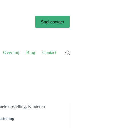
Snel contact
Over mij
Blog
Contact
uele opstelling
,
Kinderen
pstelling