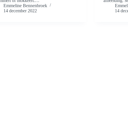
mmert of blokkeert.…
afbeelding. 
Emmeline Bennenbroek
Emmeli
14 december 2022
14 dec