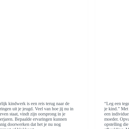
rlijk kindwerk is een reis terug naar de
“Leg een tege
ringen uit je jeugd. Veel van hoe jij nu in
je kind.” Met
leven staat, vindt zijn oorsprong in je
een individue
erjaren. Bepaalde ervaringen kunnen
moeder. Opva
nig doorwerken dat het je nu nog
opstelling die