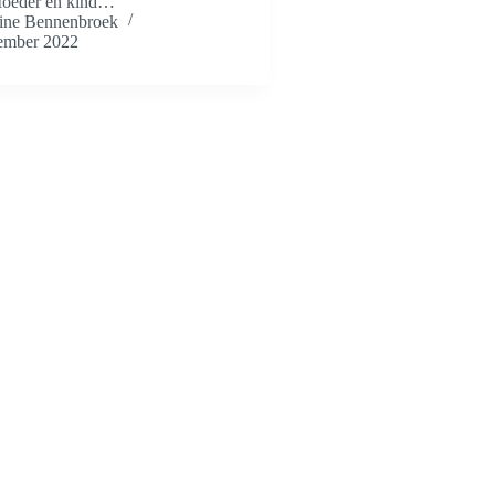
Moeder en kind…
ne Bennenbroek
ember 2022