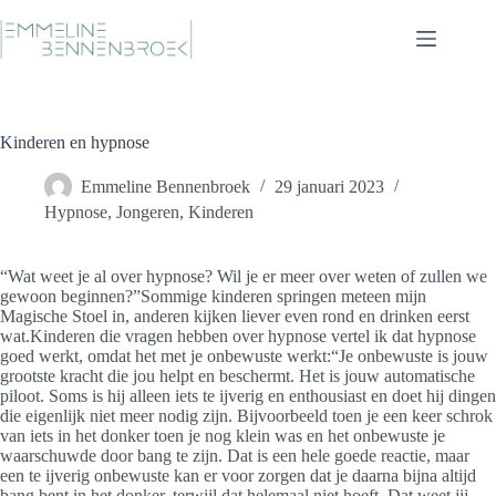
Ga
naar
de
inhoud
Kinderen en hypnose
Emmeline Bennenbroek
29 januari 2023
Hypnose
,
Jongeren
,
Kinderen
“Wat weet je al over hypnose? Wil je er meer over weten of zullen we
gewoon beginnen?”Sommige kinderen springen meteen mijn
Magische Stoel in, anderen kijken liever even rond en drinken eerst
wat.Kinderen die vragen hebben over hypnose vertel ik dat hypnose
goed werkt, omdat het met je onbewuste werkt:“Je onbewuste is jouw
grootste kracht die jou helpt en beschermt. Het is jouw automatische
piloot. Soms is hij alleen iets te ijverig en enthousiast en doet hij dingen
die eigenlijk niet meer nodig zijn. Bijvoorbeeld toen je een keer schrok
van iets in het donker toen je nog klein was en het onbewuste je
waarschuwde door bang te zijn. Dat is een hele goede reactie, maar
een te ijverig onbewuste kan er voor zorgen dat je daarna bijna altijd
bang bent in het donker, terwijl dat helemaal niet hoeft. Dat weet jij