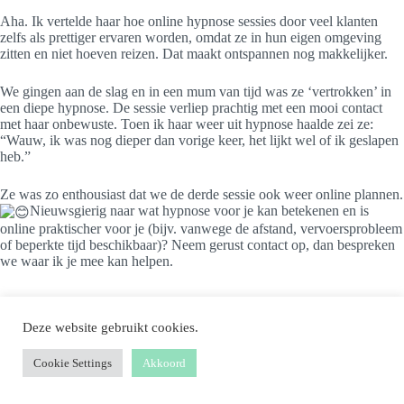
Aha. Ik vertelde haar hoe online hypnose sessies door veel klanten
zelfs als prettiger ervaren worden, omdat ze in hun eigen omgeving
zitten en niet hoeven reizen. Dat maakt ontspannen nog makkelijker.
We gingen aan de slag en in een mum van tijd was ze ‘vertrokken’ in
een diepe hypnose. De sessie verliep prachtig met een mooi contact
met haar onbewuste. Toen ik haar weer uit hypnose haalde zei ze:
“Wauw, ik was nog dieper dan vorige keer, het lijkt wel of ik geslapen
heb.”
Ze was zo enthousiast dat we de derde sessie ook weer online plannen.
Nieuwsgierig naar wat hypnose voor je kan betekenen en is
online praktischer voor je (bijv. vanwege de afstand, vervoersprobleem
of beperkte tijd beschikbaar)? Neem gerust contact op, dan bespreken
we waar ik je mee kan helpen.
Deze website gebruikt cookies.
Cookie Settings
Akkoord
Copyright © 2026 Hypnotherapie | Hulp voor ouder en kind |
Deurne