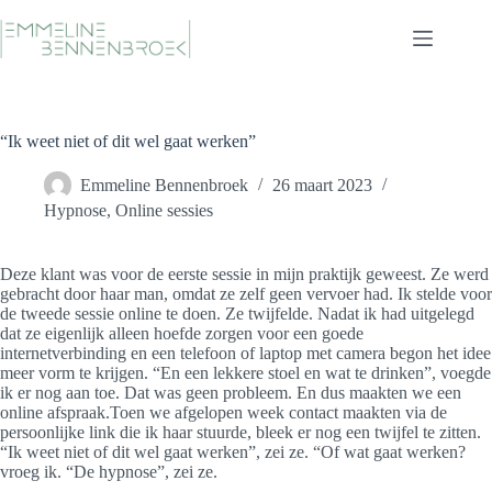
Ga
naar
de
inhoud
“Ik weet niet of dit wel gaat werken”
Emmeline Bennenbroek
26 maart 2023
Hypnose
,
Online sessies
Deze klant was voor de eerste sessie in mijn praktijk geweest. Ze werd
gebracht door haar man, omdat ze zelf geen vervoer had. Ik stelde voor
de tweede sessie online te doen. Ze twijfelde. Nadat ik had uitgelegd
dat ze eigenlijk alleen hoefde zorgen voor een goede
internetverbinding en een telefoon of laptop met camera begon het idee
meer vorm te krijgen. “En een lekkere stoel en wat te drinken”, voegde
ik er nog aan toe. Dat was geen probleem. En dus maakten we een
online afspraak.Toen we afgelopen week contact maakten via de
persoonlijke link die ik haar stuurde, bleek er nog een twijfel te zitten.
“Ik weet niet of dit wel gaat werken”, zei ze. “Of wat gaat werken?
vroeg ik. “De hypnose”, zei ze.