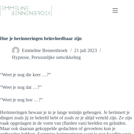
Ga
naar
de
inhoud
Hoe je herinneringen beïnvloedbaar zijn
Emmeline Bennenbroek
21 juli 2023
Hypnose
,
Persoonlijke ontwikkeling
“Weet je nog die keer …?”
“Weet je nog dat …?”
“Weet je nog hoe …?”
Herinneringen bewaar je in je lange termijn geheugen. Je herinnert je
dingen zoals jij ze beleefd hebt of zoals ze je altijd verteld zijn. Ze zijn
vaak opgeslagen in de vorm van (flarden van) beelden en geluiden.
Maar ook daaraan gekoppelde gedachten of gevoelens kun je
onthouden hebben. Sommige herinneringen weet je nog haarfijn voor