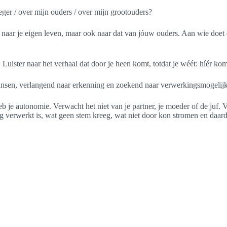
oeger / over mijn ouders / over mijn grootouders?
k naar je eigen leven, maar ook naar dat van jóuw ouders. Aan wie doe
uister naar het verhaal dat door je heen komt, totdat je wéét: híér ko
kansen, verlangend naar erkenning en zoekend naar verwerkingsmogelij
b je autonomie. Verwacht het niet van je partner, je moeder of de juf. 
g verwerkt is, wat geen stem kreeg, wat niet door kon stromen en daardo