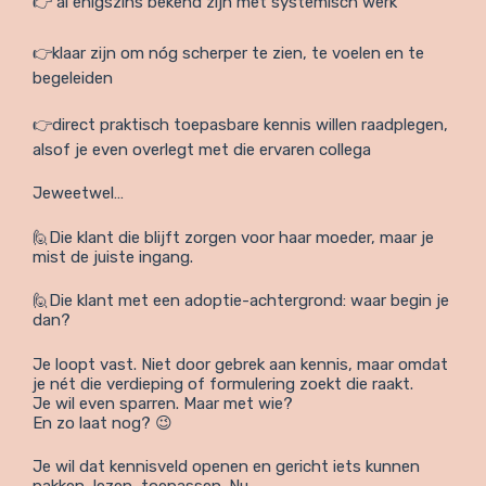
👉 al enigszins bekend zijn met systemisch werk
👉klaar zijn om nóg scherper te zien, te voelen en te
begeleiden
👉direct praktisch toepasbare kennis willen raadplegen,
alsof je even overlegt met die ervaren collega
Jeweetwel…
🙋Die klant die blijft zorgen voor haar moeder, maar je
mist de juiste ingang.
🙋Die klant met een adoptie-achtergrond: waar begin je
dan?
Je loopt vast. Niet door gebrek aan kennis, maar omdat
je nét die verdieping of formulering zoekt die raakt.
Je wil even sparren. Maar met wie?
En zo laat nog? 😉
Je wil dat kennisveld openen en gericht iets kunnen